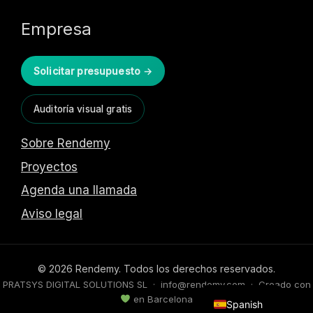
Empresa
Solicitar presupuesto →
Auditoría visual gratis
Sobre Rendemy
Proyectos
Agenda una llamada
Aviso legal
© 2026 Rendemy. Todos los derechos reservados.
English
PRATSYS DIGITAL SOLUTIONS SL · info@rendemy.com · Creado con
en Barcelona
Spanish