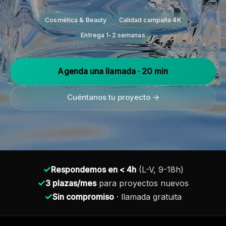
Cosmética & Beauty
Calidad campaña 4K
Entrega 1-2 semanas
Agenda una llamada · 20 min
Cuéntanos tu proyecto →
✓
Respondemos en < 4h
(L-V, 9-18h)
✓
3 plazas/mes
para proyectos nuevos
✓
Sin compromiso
· llamada gratuita