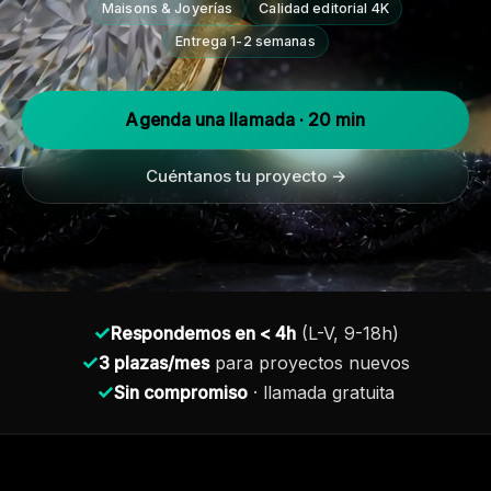
Maisons & Joyerías
Calidad editorial 4K
Entrega 1-2 semanas
Agenda una llamada · 20 min
Cuéntanos tu proyecto →
✓
Respondemos en < 4h
(L-V, 9-18h)
✓
3 plazas/mes
para proyectos nuevos
✓
Sin compromiso
· llamada gratuita