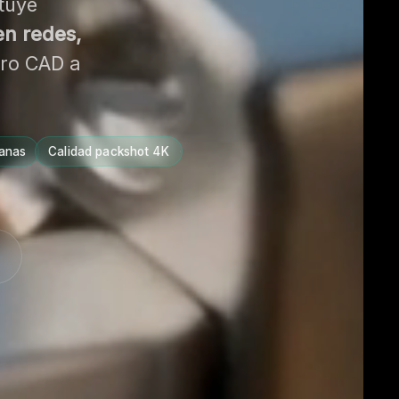
tuye
en redes,
ro CAD a
anas
·
Calidad packshot 4K
·