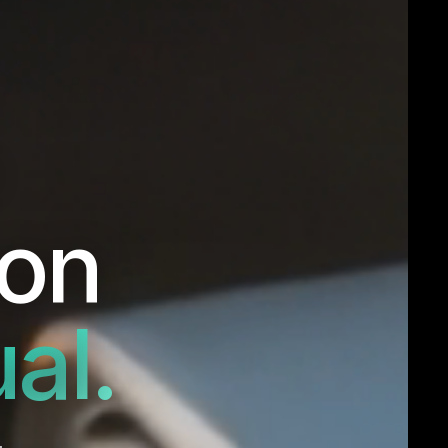
con
al.