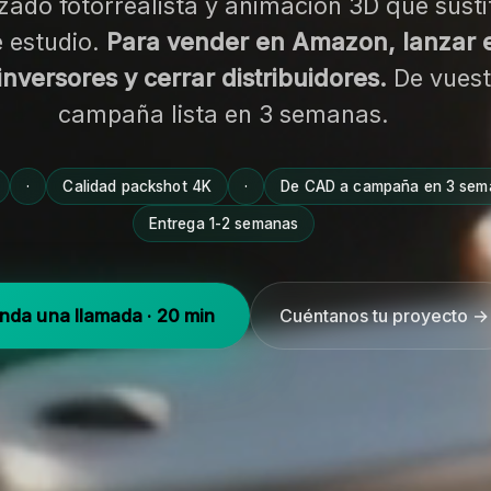
zado fotorrealista y animación 3D que susti
e estudio.
Para vender en Amazon, lanzar 
inversores y cerrar distribuidores.
De vuest
campaña lista en 3 semanas.
·
Calidad packshot 4K
·
De CAD a campaña en 3 sem
Entrega 1-2 semanas
nda una llamada · 20 min
Cuéntanos tu proyecto →