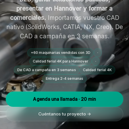
presentar en Hannover y formar a
comerciales.
Importamos vuestro CAD
nativo (SolidWorks, CATIA, NX, Creo). De
CAD a campaña en 3 semanas.
+60 maquinarias vendidas con 3D
·
Calidad ferial 4K para Hannover
·
De CAD a campaña en 3 semanas
Calidad ferial 4K
Entrega 2-4 semanas
Agenda una llamada · 20 min
Cuéntanos tu proyecto →