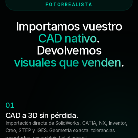
FOTORREALISTA
Importamos vuestro
CAD nativo
.
Devolvemos
visuales que venden
.
01
CAD a 3D sin pérdida.
Importación directa de SolidWorks, CATIA, NX, Inventor,
Creo, STEP y IGES. Geometría exacta, tolerancias
respetadas, ensamblaje fiel al original.