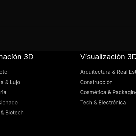
mación 3D
Visualización 3
cto
Arquitectura & Real Es
ía & Lujo
Construcción
rial
Cosmética & Packagin
sionado
Tech & Electrónica
 & Biotech