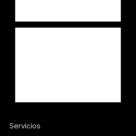
Uncategorized
Meta
Acceder
Feed de entradas
Feed de comentarios
WordPress.org
Servicios